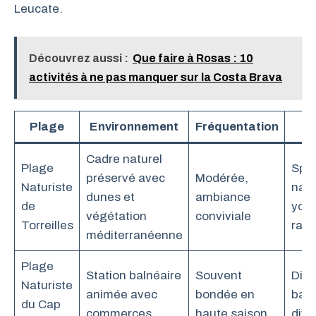
Leucate.
Découvrez aussi :
Que faire à Rosas : 10
activités à ne pas manquer sur la Costa Brava
Plage
Environnement
Fréquentation
A
Cadre naturel
Plage
Spor
préservé avec
Modérée,
Naturiste
naut
dunes et
ambiance
de
yog
végétation
conviviale
Torreilles
ran
méditerranéenne
Plage
Station balnéaire
Souvent
Disc
Naturiste
animée avec
bondée en
bars
du Cap
commerces
haute saison
dive